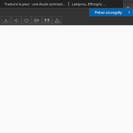
Traduire la peur : une étude contrastive
Lamprou, Effrosyni; Valetopoulos, Freiderikos
Pokaż szczegóły