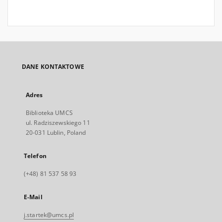
DANE KONTAKTOWE
Adres
Biblioteka UMCS
ul. Radziszewskiego 11
20-031 Lublin, Poland
Telefon
(+48) 81 537 58 93
E-Mail
j.startek@umcs.pl