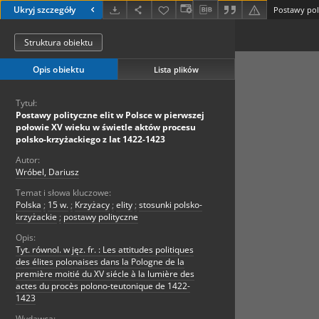
Ukryj szczegóły
Struktura obiektu
Opis obiektu
Lista plików
Tytuł:
Postawy polityczne elit w Polsce w pierwszej
połowie XV wieku w świetle aktów procesu
polsko-krzyżackiego z lat 1422-1423
Autor:
Wróbel, Dariusz
Temat i słowa kluczowe:
Polska
;
15 w.
;
Krzyżacy
;
elity
;
stosunki polsko-
krzyżackie
;
postawy polityczne
Opis:
Tyt. równol. w jęz. fr. : Les attitudes politiques
des élites polonaises dans la Pologne de la
première moitié du XV siécle à la lumière des
actes du procès polono-teutonique de 1422-
1423
Wydawca: