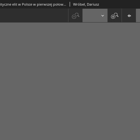
Postawy polityczne elit w Polsce w pierwszej połowie XV wieku w świetle aktów procesu polsko-krzyżackiego z lat 1422-1423
Wróbel, Dariusz