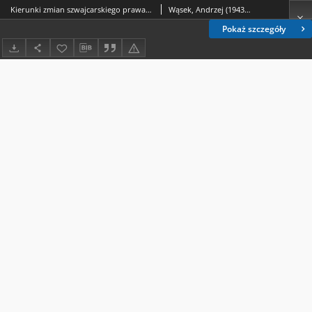
Kierunki zmian szwajcarskiego prawa karnego
Wąsek, Andrzej (1943-2003).
Pokaż szczegóły