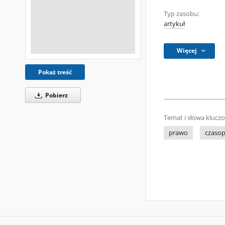
Typ zasobu:
artykuł
Więcej
Pokaż treść
Pobierz
Temat i słowa klucz
prawo
czasop