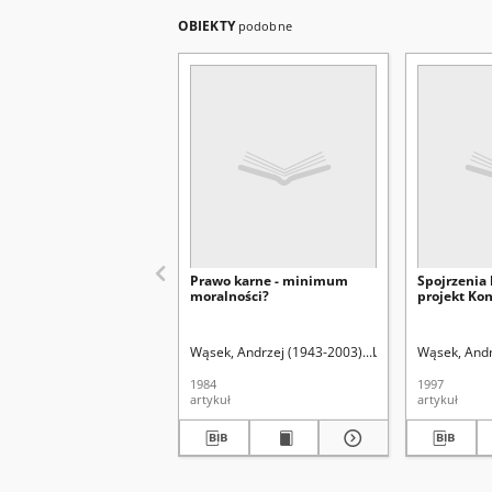
OBIEKTY
podobne
Prawo karne - minimum
Spojrzenia 
moralności?
projekt Kon
Wąsek, Andrzej (1943-2003).
Uniwersytet Marii C
Wąsek, Andr
1984
1997
artykuł
artykuł