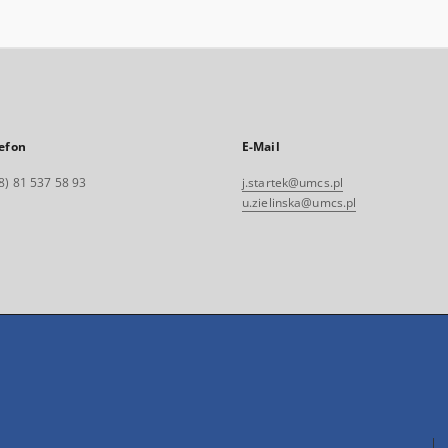
efon
E-Mail
8) 81 537 58 93
j.startek@umcs.pl
u.zielinska@umcs.pl