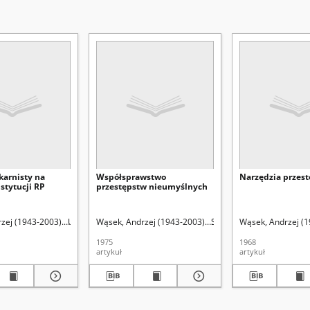
karnisty na
Współsprawstwo
Narzędzia przes
stytucji RP
przestępstw nieumyślnych
urie-Skłodowskiej (Lublin). Wydział Prawa i Administracji.
zej (1943-2003).
Uniwersytet Marii Curie-Skłodowskiej (Lublin). Wydział Prawa i 
Wąsek, Andrzej (1943-2003).
Skrzydło, Wiesław (1929- 
Skrzydło, Wiesław (192
Wąsek, Andrzej (1
1975
1968
artykuł
artykuł