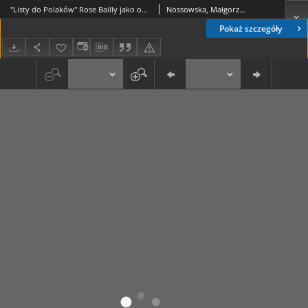
"Listy do Polaków" Rose Bailly jako odbicie losów polskich żołnierzy internowanych we Francji po czerwcu 1940 roku
Nossowska, Małgorzata
Pokaż szczegóły