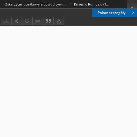
Oskarżyciel posiłkowy a powód cywilny w procesie karnym (analiza założeń ustawowych)
Kmiecik, Romuald (1941- ).
Pokaż szczegóły