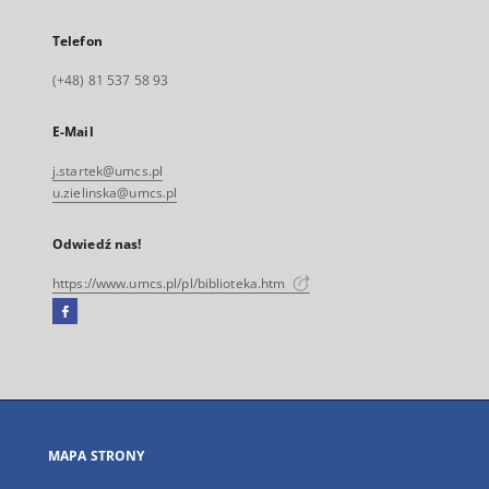
Telefon
(+48) 81 537 58 93
E-Mail
j.startek@umcs.pl
u.zielinska@umcs.pl
Odwiedź nas!
https://www.umcs.pl/pl/biblioteka.htm
Facebook
Link
zewnętrzny,
otworzy
się
w
nowej
MAPA STRONY
karcie