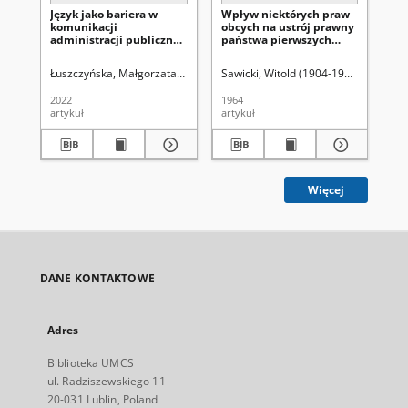
Język jako bariera w
Wpływ niektórych praw
Kr
komunikacji
obcych na ustrój prawny
lok
administracji publicznej
państwa pierwszych
Fr
z obywatelami
Piastów (wiek XI-XII)
pi
Łuszczyńska, Małgorzata. Redaktor
Sawicki, Witold (1904-1973)
Uniwersy
Saw
2022
1964
196
artykuł
artykuł
art
Więcej
DANE KONTAKTOWE
Adres
Biblioteka UMCS
ul. Radziszewskiego 11
20-031 Lublin, Poland