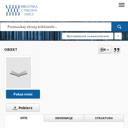
Wyszukiwanie zaawansowane
?
OBIEKT
Pokaż treść
Pobierz
OPIS
INFORMACJE
STRUKTURA