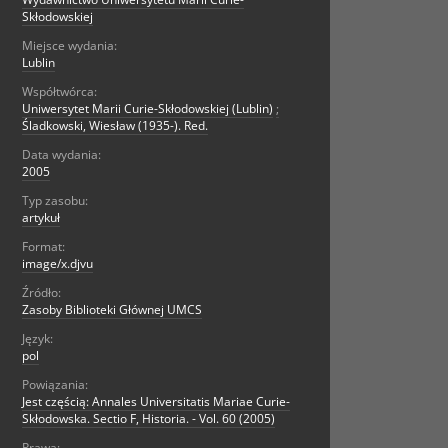
Skłodowskiej
Miejsce wydania:
Lublin
Współtwórca:
Uniwersytet Marii Curie-Skłodowskiej (Lublin)
;
Śladkowski, Wiesław (1935-). Red.
Data wydania:
2005
Typ zasobu:
artykuł
Format:
image/x.djvu
Źródło:
Zasoby Biblioteki Głównej UMCS
Język:
pol
Powiązania:
Jest częścią: Annales Universitatis Mariae Curie-
Skłodowska. Sectio F, Historia. - Vol. 60 (2005)
Prawa: