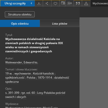
Ukryj szczegóły
Struktura obiektu
Opis obiektu
Lista plików
Tytuł:
Wychowawcza działalność Kościoła na
ziemiach polskich w drugiej połowie XIX
wieku w ramach stowarzyszeń
rzemieślniczych i gospodarczych
Autor:
Walewander, Edward ks.
Temat i słowa kluczowe:
19 w.
;
wychowanie
;
Kościół katolicki
;
spółdzielczość
;
Polska ; 1870-1914
;
działalność
społeczna
Opis:
s. 391-399
;
tyt. vol. 60 : Losy Polaków pośród
swoich i obcych
Wydawca:
Wydawnictwo Uniwersytetu Marii Curie-