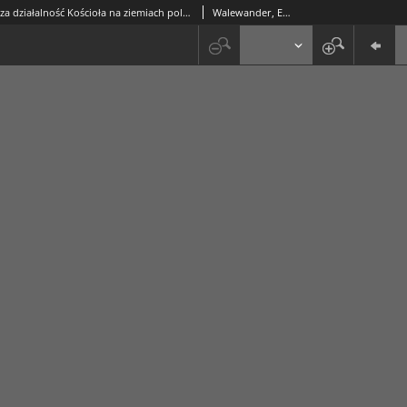
Wychowawcza działalność Kościoła na ziemiach polskich w drugiej połowie XIX wieku w ramach stowarzyszeń rzemieślniczych i gospodarczych
Walewander, Edward ks.