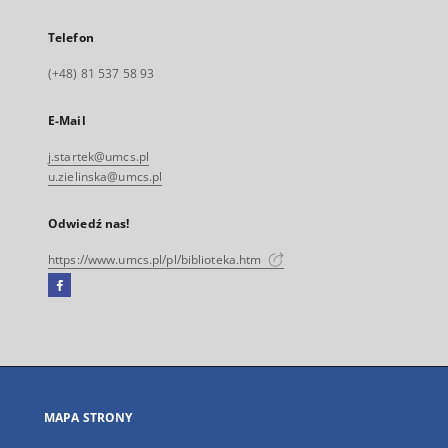
Telefon
(+48) 81 537 58 93
E-Mail
j.startek@umcs.pl
u.zielinska@umcs.pl
Odwiedź nas!
https://www.umcs.pl/pl/biblioteka.htm
Facebook
Link
zewnętrzny,
otworzy
się
w
nowej
MAPA STRONY
karcie