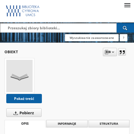
Wyszukiwanie zaawansowane
?
OBIEKT
Pokaż treść
Pobierz
OPIS
INFORMACJE
STRUKTURA