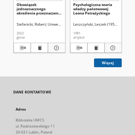
Obowiązek
Psychologiczna teoria
Za
jednoznacznego
władzy państwowej
pra
określenia przeznaczenia
Leona Petrażyckiego
A. 
terenów w planie
miejscowym w
Stefanicki, Robert
Uniwersytet Marii Curie-Skłodowskiej (Lublin). Wydzi
Leszczyński, Leszek (1952- ).
Uniwers
Les
kontekście interpretacji
pojęć nieostrych lub o
2022
1981
197
szerokim zakresie
glosa
artykuł
art
znaczeniowym. Glosa do
wyroku NSA z dnia 13
lutego 2020 r., II OSK
893/18
Więcej
DANE KONTAKTOWE
Adres
Biblioteka UMCS
ul. Radziszewskiego 11
20-031 Lublin, Poland