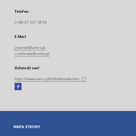
Telefon
(+48) 81 537 58 93
E-Mail
j.startek@umcs.pl
u.zielinska@umcs.pl
Odwiedź nas!
https://www.umcs.pl/pl/biblioteka.htm
Facebook
Link
zewnętrzny,
otworzy
się
w
nowej
MAPA STRONY
karcie