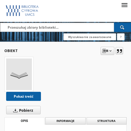
Wyszukiwanie zaawansowane
?
OBIEKT
Pokaż treść
Pobierz
OPIS
INFORMACJE
STRUKTURA