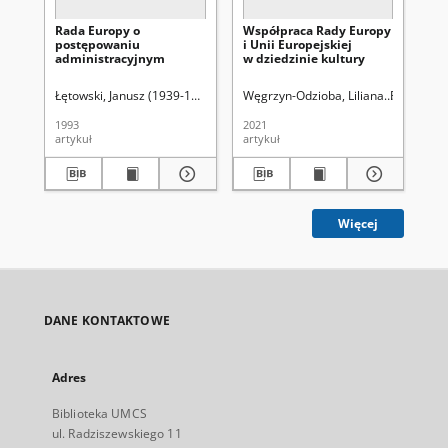
Rada Europy o
Współpraca Rady Europy
Th
postępowaniu
i Unii Europejskiej
act
administracyjnym
w dziedzinie kultury
Łętowski, Janusz (1939-1999)
Uniwersytet Marii Curie-Skłodowskiej (Lub
Węgrzyn-Odzioba, Liliana
Polska Aka
Chy
1993
2021
202
artykuł
artykuł
art
Więcej
DANE KONTAKTOWE
Adres
Biblioteka UMCS
ul. Radziszewskiego 11