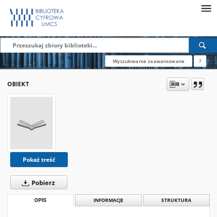
Wyszukiwanie zaawansowane
?
OBIEKT
Pokaż treść
Pobierz
OPIS
INFORMACJE
STRUKTURA