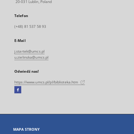
20-031 Lublin, Poland
Telefon
(+48) 81 537 58 93
E-Mail
j.startek@umcs.pl
u.zielinska@umcs.pl
Odwiedź nas!
https://www.umcs.pl/pl/biblioteka.htm
Facebook
Link
zewnętrzny,
otworzy
się
w
nowej
MAPA STRONY
karcie