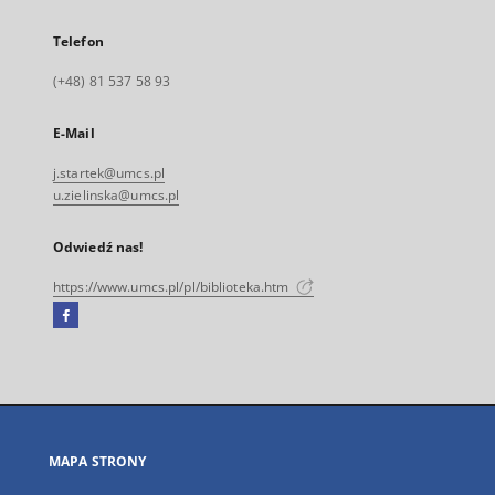
Telefon
(+48) 81 537 58 93
E-Mail
j.startek@umcs.pl
u.zielinska@umcs.pl
Odwiedź nas!
https://www.umcs.pl/pl/biblioteka.htm
Facebook
Link
zewnętrzny,
otworzy
się
w
nowej
MAPA STRONY
karcie