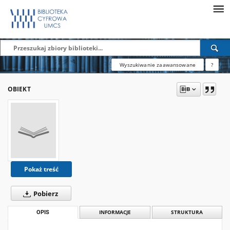
Wyszukiwanie zaawansowane
?
OBIEKT
Pokaż treść
Pobierz
OPIS
INFORMACJE
STRUKTURA