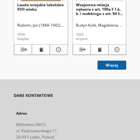
Lauda miejskie lubelskie
Wzajemna relacja
[S
XVII wieku
nękania z art. 190a § 1.k.
sc
k. i mobbingu z art. 94 § 2
k. p.
Riabinin, Jan (1868-1942). Wyd.
Budyn-Kulik, Magdalena
Uniwersytet
1934
2020
[ca
książka
artykuł
ręk
Więcej
DANE KONTAKTOWE
Adres
Biblioteka UMCS
ul. Radziszewskiego 11
20-031 Lublin, Poland