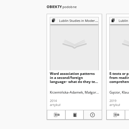
OBIEKTY
podobne
Lublin Studies in Modern Languages and Literature
Lublin Studies
Word association patterns
E-texts or 
in a second/foreign
from readi
language– what do they tell
comprehens
us about the L2 mental
Polish teen
lexicon?
English
Krzemińska-Adamek, Małgorzata
Uniwersytet Mar
Gąsior, Klau
2014
2019
artykuł
artykuł