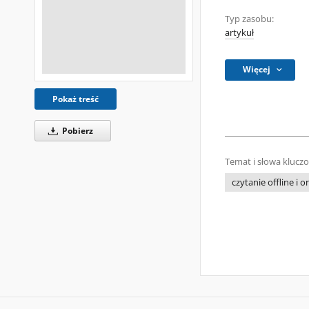
Typ zasobu:
artykuł
Więcej
Pokaż treść
Pobierz
Temat i słowa klucz
czytanie offline i o