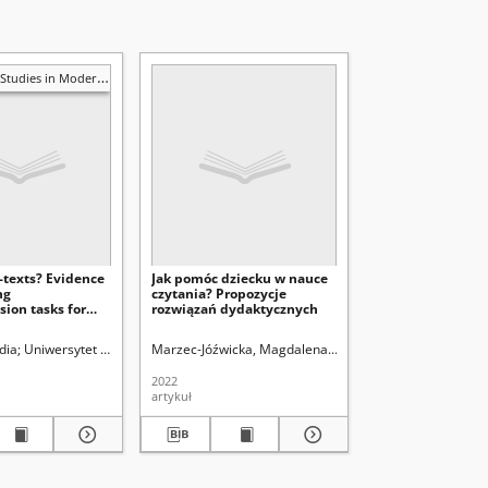
 in Modern Languages and Literature
p-texts? Evidence
Jak pomóc dziecku w nauce
ng
czytania? Propozycje
ion tasks for
rozwiązań dydaktycznych
age learners of
ii Curie-Skłodowskiej (Lublin). Instytut Germanistyki i Lingwistyki Stosowanej
dia
Uniwersytet Marii Curie-Skłodowskiej (Lublin). Wydział Humanistyczny
Marzec-Jóźwicka, Magdalena.
Uniwersytet Marii Curie-
Krieg
Un
2022
artykuł