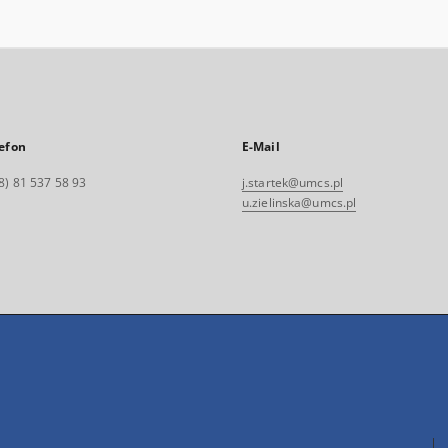
efon
E-Mail
8) 81 537 58 93
j.startek@umcs.pl
u.zielinska@umcs.pl