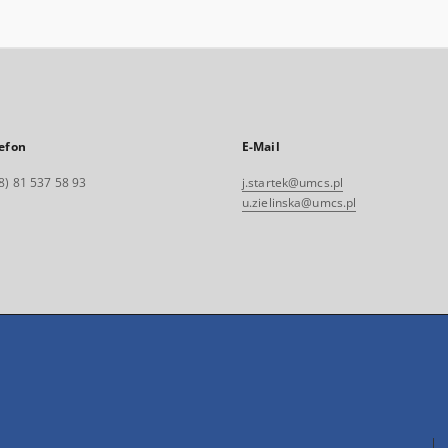
efon
E-Mail
8) 81 537 58 93
j.startek@umcs.pl
u.zielinska@umcs.pl