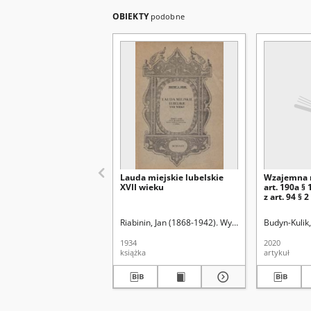
OBIEKTY
podobne
Lauda miejskie lubelskie
Wzajemna r
XVII wieku
art. 190a § 
z art. 94 § 2 
Riabinin, Jan (1868-1942). Wyd.
Budyn-Kulik
1934
2020
książka
artykuł