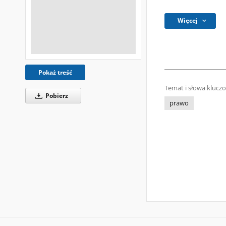
Więcej
Pokaż treść
Temat i słowa klucz
Pobierz
prawo