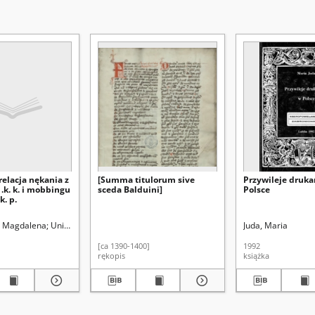
elacja nękania z
[Summa titulorum sive
Przywileje druka
1.k. k. i mobbingu
sceda Balduini]
Polsce
k. p.
, Magdalena
Uniwersytet Marii Curie-Skłodowskiej (Lublin). Wydział Prawa i Admin
Juda, Maria
[ca 1390-1400]
1992
rękopis
książka