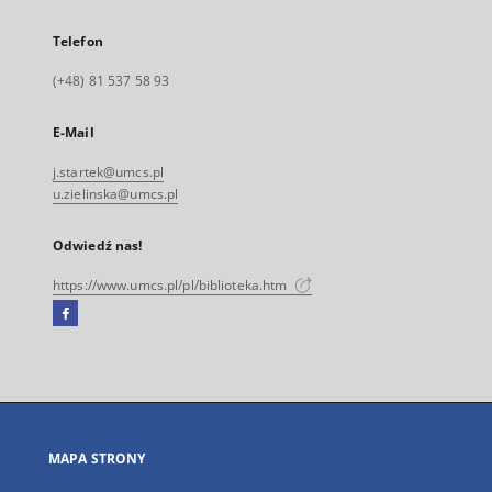
Telefon
(+48) 81 537 58 93
E-Mail
j.startek@umcs.pl
u.zielinska@umcs.pl
Odwiedź nas!
https://www.umcs.pl/pl/biblioteka.htm
Facebook
Link
zewnętrzny,
otworzy
się
w
nowej
MAPA STRONY
karcie