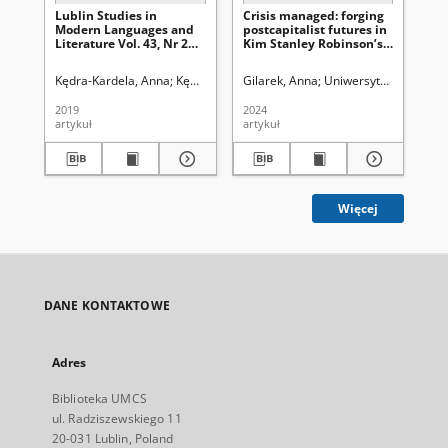
Lublin Studies in
Crisis managed: forging
Mo
Modern Languages and
postcapitalist futures in
si
Literature Vol. 43, Nr 2
Kim Stanley Robinson’s
vir
(2019). From the Editors
recent political science
Li
fiction
Pr
Kędra-Kardela, Anna
Kędzierska, Aleksandra (1955- )
Gilarek, Anna
Uniwersytet Marii Curi
Kowalczyk, Andr
Ste
2019
2024
202
artykuł
artykuł
art
Więcej
DANE KONTAKTOWE
Adres
Biblioteka UMCS
ul. Radziszewskiego 11
20-031 Lublin, Poland