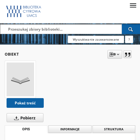
Wyszukiwanie zaawansowane
?
OBIEKT
Pokaż treść
Pobierz
OPIS
INFORMACJE
STRUKTURA