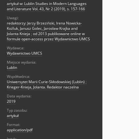
artykuł w: Lublin Studies in Modern Languages
and Literature Vol. 43, Nr 2 (2019), s. 157-166
Uwagi:
redaktorzy: Jerzy Brzeziński, Irena Nowicka-
Koźluk, Janusz Golec, Jarosław Krajka and
Jolanta Knieja
;
od 2013 publikowane online w
formule open-access przez Wydawnictwo UMCS
Wydawca:
Wydawnictwo UMCS
Miejsce wydania:
Lublin
Współtwórca:
Uniwersytet Marii Curie-Skłodowskiej (Lublin)
;
Krieger-Knieja, Jolanta. Redaktor naczelna
Data wydania:
2019
Typ zasobu:
artykuł
Format:
application/pdf
Język: