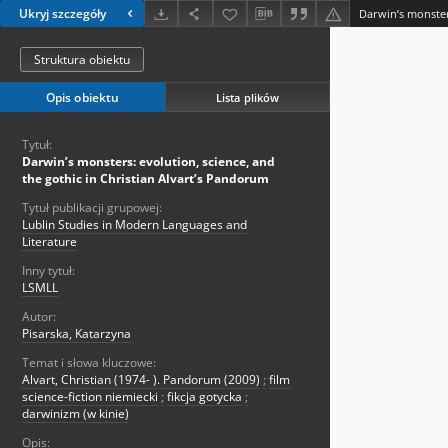
Ukryj szczegóły
Struktura obiektu
Opis obiektu
Lista plików
Tytuł:
Darwin’s monsters: evolution, science, and
the gothic in Christian Alvart’s Pandorum
Tytuł publikacji grupowej:
Lublin Studies in Modern Languages and
Literature
Inny tytuł:
LSMLL
Autor:
Pisarska, Katarzyna
Temat i słowa kluczowe:
Alvart, Christian (1974- ). Pandorum (2009)
;
film
science-fiction niemiecki
;
fikcja gotycka
;
darwinizm (w kinie)
Opis: