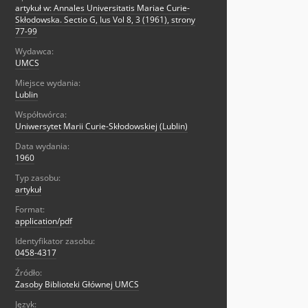
artykuł w: Annales Universitatis Mariae Curie-
Skłodowska. Sectio G, Ius Vol 8, 3 (1961), strony
77-99
Wydawca:
UMCS
Miejsce wydania:
Lublin
Współtwórca:
Uniwersytet Marii Curie-Skłodowskiej (Lublin)
Data wydania:
1960
Typ zasobu:
artykuł
Format:
application/pdf
Identyfikator zasobu:
0458-4317
Źródło:
Zasoby Biblioteki Głównej UMCS
Język: