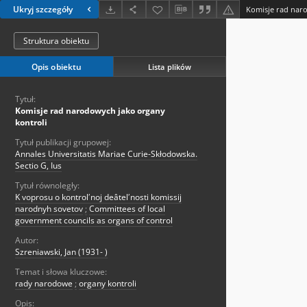
Ukryj szczegóły
Komisje rad nar
Struktura obiektu
Opis obiektu
Lista plików
Tytuł:
Komisje rad narodowych jako organy
kontroli
Tytuł publikacji grupowej:
Annales Universitatis Mariae Curie-Skłodowska.
Sectio G, Ius
Tytuł równoległy:
K voprosu o kontrolʹnoj deâtelʹnosti komissij
narodnyh sovetov
;
Committees of local
government councils as organs of control
Autor:
Szreniawski, Jan (1931- )
Temat i słowa kluczowe:
rady narodowe
;
organy kontroli
Opis: