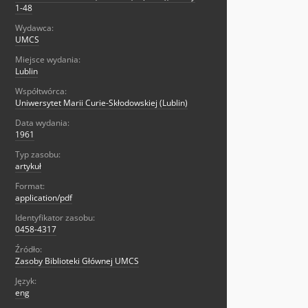
1-48
Wydawca:
UMCS
Miejsce wydania:
Lublin
Współtwórca:
Uniwersytet Marii Curie-Skłodowskiej (Lublin)
Data wydania:
1961
Typ zasobu:
artykuł
Format:
application/pdf
Identyfikator zasobu:
0458-4317
Źródło:
Zasoby Biblioteki Głównej UMCS
Język:
eng