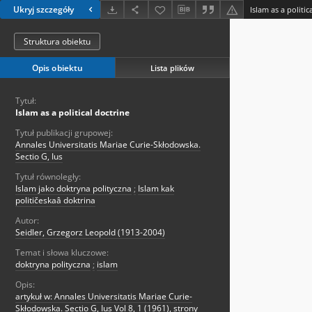
Ukryj szczegóły
Islam as a politic
Struktura obiektu
Opis obiektu
Lista plików
Tytuł:
Islam as a political doctrine
Tytuł publikacji grupowej:
Annales Universitatis Mariae Curie-Skłodowska.
Sectio G, Ius
Tytuł równoległy:
Islam jako doktryna polityczna
;
Islam kak
političeskaâ doktrina
Autor:
Seidler, Grzegorz Leopold (1913-2004)
Temat i słowa kluczowe:
doktryna polityczna
;
islam
Opis:
artykuł w: Annales Universitatis Mariae Curie-
Skłodowska. Sectio G, Ius Vol 8, 1 (1961), strony