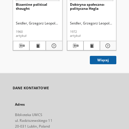
Bizantine political
Doktryna społeczno-
Th
thought
polityczna Hegla
Seidler, Grzegorz Leopold (1913-2004)
Seidler, Grzegorz Leopold (1913-200
Uniwersytet Marii Curie-Skłodo
Sei
1960
1972
196
artykuł
artykuł
art
Więcej
DANE KONTAKTOWE
Adres
Biblioteka UMCS
ul. Radziszewskiego 11
20-031 Lublin, Poland