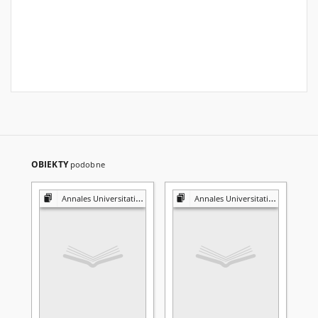
OBIEKTY
podobne
Annales Universitatis Mariae Curie-Skłodowska. Sectio G, Ius
Annales Universitatis Mariae Curie-Skłodowska. Sectio G, Ius