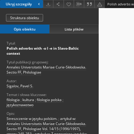
Ukryj szczegóły
Polish adverbs wi
Struktura obiektu
Opis obiektu
Lista plików
Tytuł:
Polish adverbs with -o ‖ -e in Slavo-Baltic
context
Tytuł publikacji grupowej:
Annales Universitatis Mariae Curie-Skłodowska.
Sectio FF, Philologiae
Autor:
Sigalov, Pavel S.
Temat i słowa kluczowe:
filologia
;
kultura
;
filologia polska
;
językoznawstwo
Opis:
Streszczenie w języku polskim.
;
artykuł w:
Annales Universitatis Mariae Curie-Skłodowska.
Sectio FF, Philologiae Vol. 14/15 (1996/1997),
strony 245-253
;
artykuł w: Z pogranicza języków