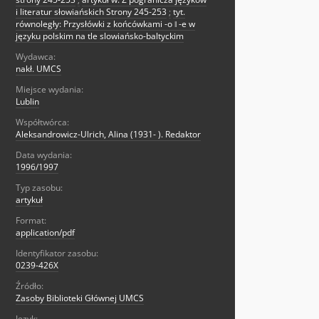
i literatur słowiańskich Strony 245-253
;
tyt.
równoległy: Przysłówki z końcówkami -o ‖ -e w
języku polskim na tle slowiańsko-baltyckim
Wydawca:
nakł. UMCS
Miejsce wydania:
Lublin
Współtwórca:
Aleksandrowicz-Ulrich, Alina (1931- ). Redaktor
Data wydania:
1996/1997
Typ zasobu:
artykuł
Format:
application/pdf
Identyfikator zasobu:
0239-426X
Źródło:
Zasoby Biblioteki Głównej UMCS
Język: