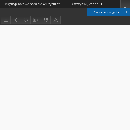
Międzyjęzykowe paralele w użyciu czasowników mówienia
Leszczyński, Zenon (1931- ).
Pokaż szczegóły