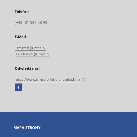
Telefon
(+48) 81 537 58 93
E-Mail
j.startek@umcs.pl
u.zielinska@umcs.pl
Odwiedź nas!
https://www.umcs.pl/pl/biblioteka.htm
Facebook
Link
zewnętrzny,
otworzy
się
w
nowej
MAPA STRONY
karcie