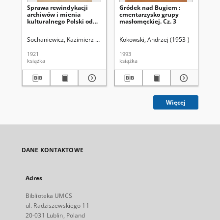
Sprawa rewindykacji
Gródek nad Bugiem :
Gr
archiwów i mienia
cmentarzysko grupy
cm
kulturalnego Polski od
masłomęckiej. Cz. 3
ma
Rosji
Sochaniewicz, Kazimierz (1892-1930)
Kokowski, Andrzej (1953-)
Kok
1921
1993
199
książka
książka
ksi
Więcej
DANE KONTAKTOWE
Adres
Biblioteka UMCS
ul. Radziszewskiego 11
20-031 Lublin, Poland