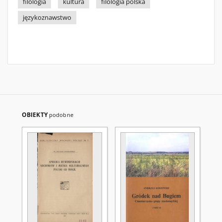
filologia
kultura
filologia polska
językoznawstwo
OBIEKTY
podobne