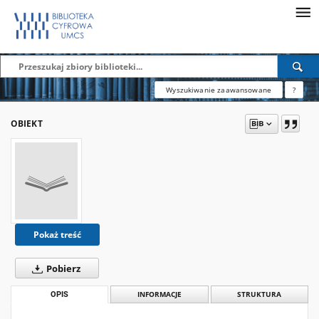
Wyszukiwanie zaawansowane
?
OBIEKT
Pokaż treść
Pobierz
OPIS
INFORMACJE
STRUKTURA