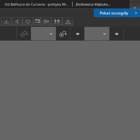
Od Balfoura do Curzona - polityka Wielkiej Brytanii wobec odradzającej się Polski 1918-1920.
Złotkiewicz-Kłębukowska, Joanna
Pokaż szczegóły