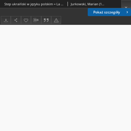
Step ukraiński w języku polskim = La steppe ukrainienne dans la langue polonaise
Jurkowski, Marian (1929-2005).
Pokaż szczegóły