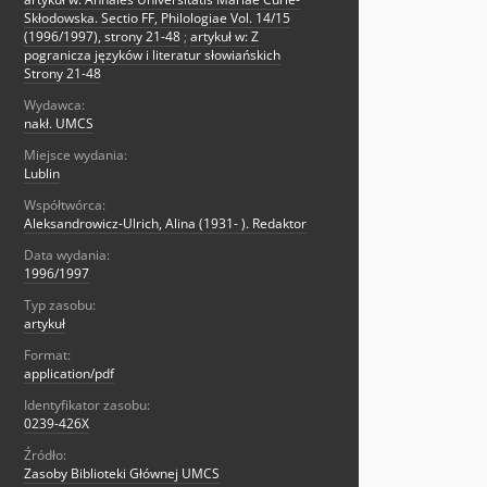
Skłodowska. Sectio FF, Philologiae Vol. 14/15
(1996/1997), strony 21-48
;
artykuł w: Z
pogranicza języków i literatur słowiańskich
Strony 21-48
Wydawca:
nakł. UMCS
Miejsce wydania:
Lublin
Współtwórca:
Aleksandrowicz-Ulrich, Alina (1931- ). Redaktor
Data wydania:
1996/1997
Typ zasobu:
artykuł
Format:
application/pdf
Identyfikator zasobu:
0239-426X
Źródło:
Zasoby Biblioteki Głównej UMCS