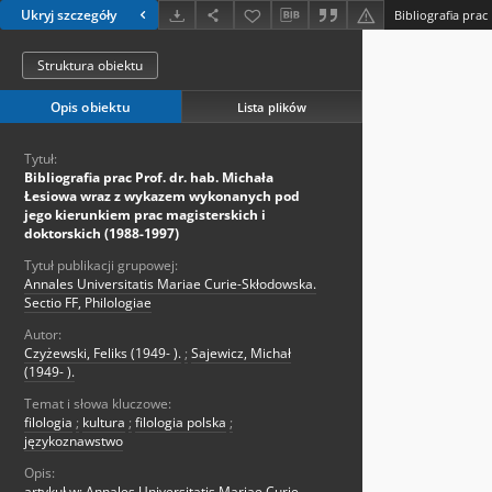
Ukryj szczegóły
Struktura obiektu
Opis obiektu
Lista plików
Tytuł:
Bibliografia prac Prof. dr. hab. Michała
Łesiowa wraz z wykazem wykonanych pod
jego kierunkiem prac magisterskich i
doktorskich (1988-1997)
Tytuł publikacji grupowej:
Annales Universitatis Mariae Curie-Skłodowska.
Sectio FF, Philologiae
Autor:
Czyżewski, Feliks (1949- ).
;
Sajewicz, Michał
(1949- ).
Temat i słowa kluczowe:
filologia
;
kultura
;
filologia polska
;
językoznawstwo
Opis:
artykuł w: Annales Universitatis Mariae Curie-