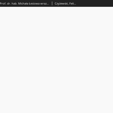
Bibliografia prac Prof. dr. hab. Michała Łesiowa wraz z wykazem wykonanych pod jego kierunkiem prac magisterskich i doktorskich (1988-1997)
Czyżewski, Feliks (1949- ).; Sajewicz, Michał (1949- ).