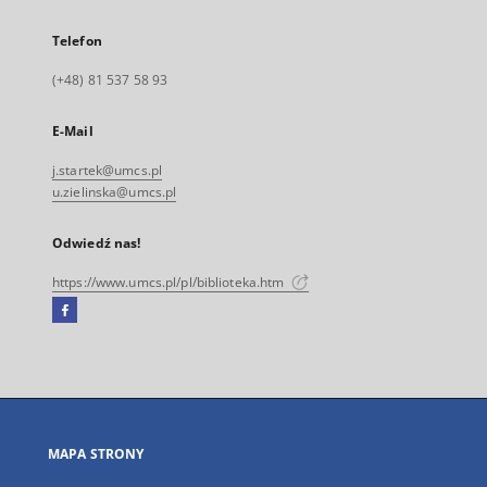
Telefon
(+48) 81 537 58 93
E-Mail
j.startek@umcs.pl
u.zielinska@umcs.pl
Odwiedź nas!
https://www.umcs.pl/pl/biblioteka.htm
Facebook
Link
zewnętrzny,
otworzy
się
w
nowej
MAPA STRONY
karcie