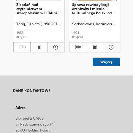
Z badań nad
Sprawa rewindykacji
Gr
czytelnictwem
archiwów i mienia
cm
staropolskim w Lublinie :
kulturalnego Polski od
ma
książka literacka w
Rosji
bibliotekach
Torój, Elżbieta (1950-2010).
Aleksandrowicz-Ulrich, Alina (1931- ). Red
Sochaniewicz, Kazimierz (1892-1930
Kok
mieszczańskich
1986
1921
199
artykuł
książka
ksi
Więcej
DANE KONTAKTOWE
Adres
Biblioteka UMCS
ul. Radziszewskiego 11
20-031 Lublin, Poland