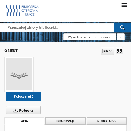
Wyszukiwanie zaawansowane
?
OBIEKT
Pokaż treść
Pobierz
OPIS
INFORMACJE
STRUKTURA