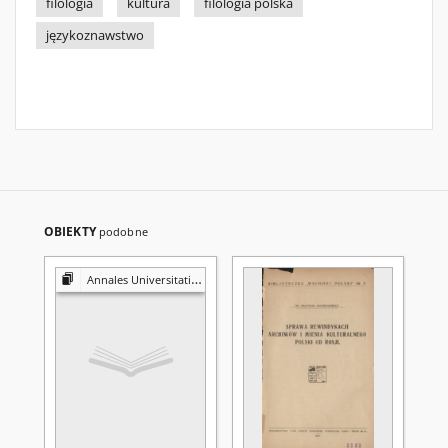
filologia
kultura
filologia polska
językoznawstwo
OBIEKTY
podobne
Annales Universitatis Mariae Curie-Skłodowska. Sectio FF, Philologiae