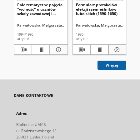
Pole tematyczne pojęcia
Formularz protokołów
Sp
"wolność" u uczniów
elekcji rzemieślników
ar
szkoły zawodowej i
lubelskich (1590-1650)
ku
technikum
Ros
Karwatowska, Małgorzata.
Aleksandrowicz-Ulrich, Alina (1931- ). Reda
Karwatowska, Małgorzata.
Aleksandr
Soc
1994/1995
1986
192
artykuł
artykuł
ksi
Więcej
DANE KONTAKTOWE
Adres
Biblioteka UMCS
ul. Radziszewskiego 11
20-031 Lublin, Poland