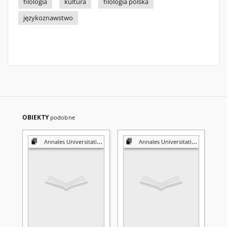
filologia
kultura
filologia polska
językoznawstwo
OBIEKTY
podobne
Annales Universitatis Mariae Curie-Skłodowska. Sectio FF, Philologiae
Annales Universitatis Mariae Curie-Skłodowska. Sectio FF, Philologiae