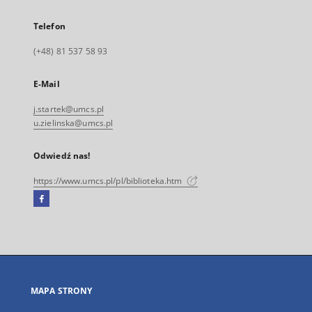
Telefon
(+48) 81 537 58 93
E-Mail
j.startek@umcs.pl
u.zielinska@umcs.pl
Odwiedź nas!
https://www.umcs.pl/pl/biblioteka.htm
Facebook
Link
zewnętrzny,
otworzy
się
w
nowej
MAPA STRONY
karcie