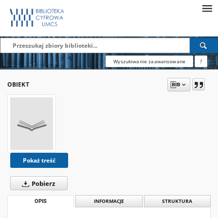
Wyszukiwanie zaawansowane
?
OBIEKT
Pokaż treść
Pobierz
OPIS
INFORMACJE
STRUKTURA