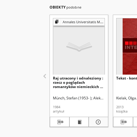
OBIEKTY
podobne
Annales Universitatis Mariae Curie-Skłodowska. Sectio FF, Philologiae
Raj utracony i odnaleziony :
Tekst - kont
rzecz o poglądach
romantyków niemieckich na
muzykę
Münch, Stefan (1953- )
Aleksandrowicz-Ulrich, Al
Kielak, Olga
1984
2013
artykuł
książka