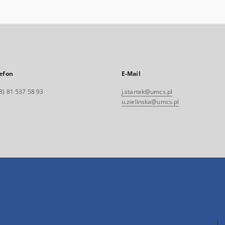
efon
E-Mail
8) 81 537 58 93
j.startek@umcs.pl
u.zielinska@umcs.pl