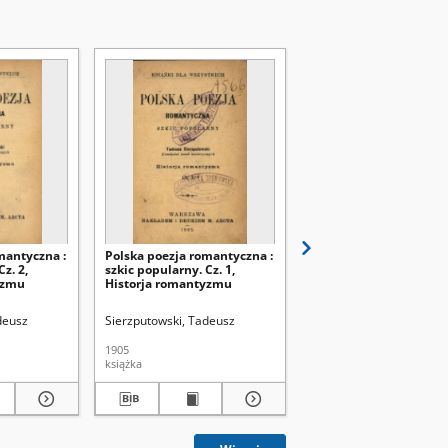
mantyczna :
Polska poezja romantyczna :
Studja estetyczno-lite
z. 2,
szkic popularny. Cz. 1,
yzmu
Historja romantyzmu
deusz
Sierzputowski, Tadeusz
Życzyński, Henryk (1890
1905
1924
książka
książka