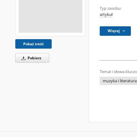
Typ zasobu:
artykuł
Więcej
Pokaż treść
Pobierz
Temat i słowa klucz
muzyka i literatura