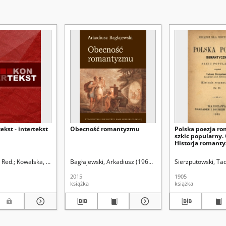
ekst - intertekst
Obecność romantyzmu
Polska poezja ro
szkic popularny. C
Historja romant
ina (1931- ). Redaktor
. Red.
Kowalska, Anna. Red.
Bagłajewski, Arkadiusz (1962- ).
Szadura, Joanna. Red.
Sierzputowski, Ta
2015
1905
książka
książka