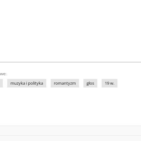
owe:
muzyka i polityka
romantyzm
głos
19 w.