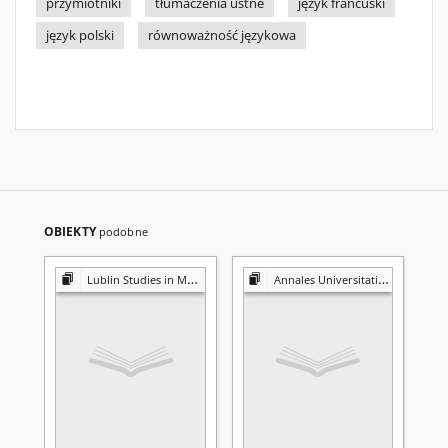
przymiotniki
tłumaczenia ustne
język francuski
język polski
równoważność językowa
OBIEKTY
podobne
Lublin Studies in Modern Languages and Literature
Annales Universitatis Mariae Curie-Skłodowska. Sectio FF, Philologiae