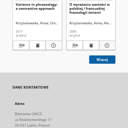
Variance in phraseology:
O wyrażaniu wartości w
Co
a contrastive approach
polskiej i francuskiej
fo
frazeologii śmierci
sig
pol
de
Krzyżanowska, Anna
Uniwersytet Marii Curie-Skłodowskiej (Lublin). In
Krzyżanowska, Anna
Aleksandrowicz-
Laj
w 
dy
2017
2000
201
Ac
artykuł
artykuł
art
an
di
Więcej
DANE KONTAKTOWE
Adres
Biblioteka UMCS
ul. Radziszewskiego 11
20-031 Lublin, Poland