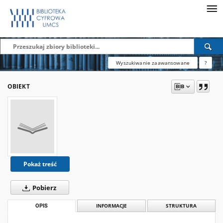
Wyszukiwanie zaawansowane
?
OBIEKT
Pokaż treść
Pobierz
OPIS
INFORMACJE
STRUKTURA