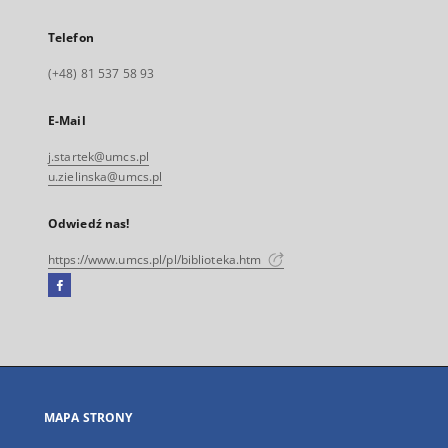
Telefon
(+48) 81 537 58 93
E-Mail
j.startek@umcs.pl
u.zielinska@umcs.pl
Odwiedź nas!
https://www.umcs.pl/pl/biblioteka.htm
Facebook
Link
zewnętrzny,
otworzy
się
w
nowej
MAPA STRONY
karcie