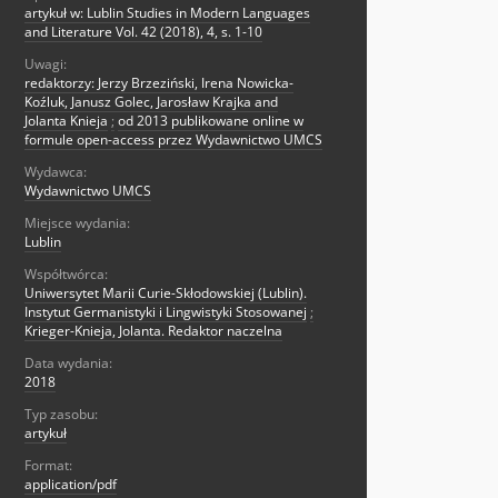
artykuł w: Lublin Studies in Modern Languages
and Literature Vol. 42 (2018), 4, s. 1-10
Uwagi:
redaktorzy: Jerzy Brzeziński, Irena Nowicka-
Koźluk, Janusz Golec, Jarosław Krajka and
Jolanta Knieja
;
od 2013 publikowane online w
formule open-access przez Wydawnictwo UMCS
Wydawca:
Wydawnictwo UMCS
Miejsce wydania:
Lublin
Współtwórca:
Uniwersytet Marii Curie-Skłodowskiej (Lublin).
Instytut Germanistyki i Lingwistyki Stosowanej
;
Krieger-Knieja, Jolanta. Redaktor naczelna
Data wydania:
2018
Typ zasobu:
artykuł
Format:
application/pdf