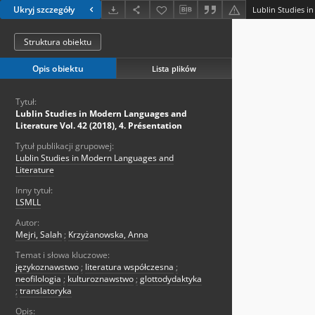
Ukryj szczegóły
Struktura obiektu
Opis obiektu
Lista plików
Tytuł:
Lublin Studies in Modern Languages and
Literature Vol. 42 (2018), 4. Présentation
Tytuł publikacji grupowej:
Lublin Studies in Modern Languages and
Literature
Inny tytuł:
LSMLL
Autor:
Mejri, Salah
;
Krzyżanowska, Anna
Temat i słowa kluczowe:
językoznawstwo
;
literatura współczesna
;
neofilologia
;
kulturoznawstwo
;
glottodydaktyka
;
translatoryka
Opis: