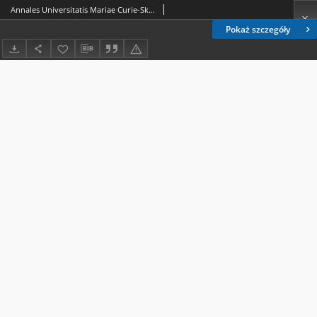
Annales Universitatis Mariae Curie-Skłodowska. Sectio FF, Philologiae. Spis treści Vol. 11 (1993)
Pokaż szczegóły