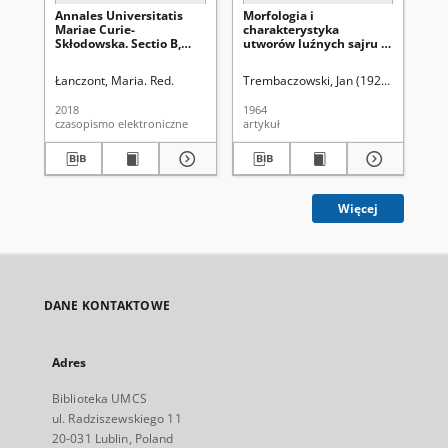
Annales Universitatis
Morfologia i
An
Mariae Curie-
charakterystyka
Ma
Skłodowska. Sectio B,
utworów luźnych sajru w
Skł
Geographia, Geologia,
okolicy Kobdo (Ałtaj
Ge
Mineralogia et
Mongolski)
Mi
Łanczont, Maria. Red.
Trembaczowski, Jan (1920-1998).
Uni
Un
Petrographia Vol. 73
Pet
(2018). Spis treści
(19
2018
1964
196
czasopismo elektroniczne
artykuł
spi
Więcej
DANE KONTAKTOWE
Adres
Biblioteka UMCS
ul. Radziszewskiego 11
20-031 Lublin, Poland