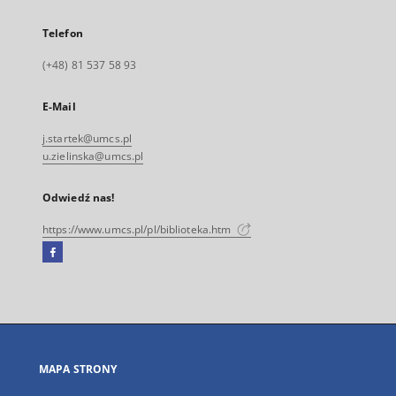
Telefon
(+48) 81 537 58 93
E-Mail
j.startek@umcs.pl
u.zielinska@umcs.pl
Odwiedź nas!
https://www.umcs.pl/pl/biblioteka.htm
Facebook
Link
zewnętrzny,
otworzy
się
w
nowej
MAPA STRONY
karcie