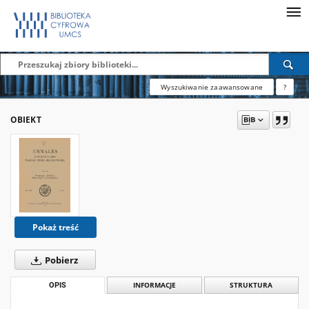
Wyszukiwanie zaawansowane
?
OBIEKT
Pokaż treść
Pobierz
OPIS
INFORMACJE
STRUKTURA