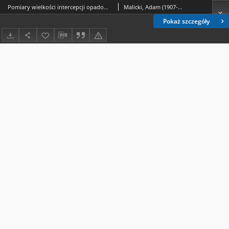
Pomiary wielkości intercepcji opadowej w Równi, powiat Ustrzyki Dolne
Malicki, Adam (1907-1981).
Pokaż szczegóły