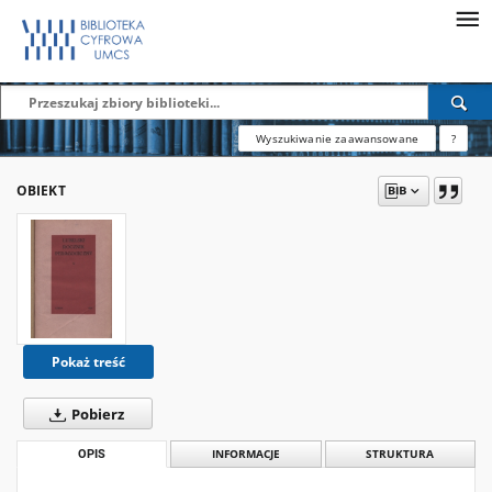
Wyszukiwanie zaawansowane
?
OBIEKT
Pokaż treść
Pobierz
OPIS
INFORMACJE
STRUKTURA