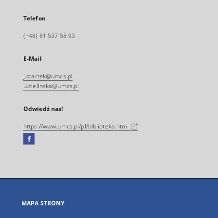
Telefon
(+48) 81 537 58 93
E-Mail
j.startek@umcs.pl
u.zielinska@umcs.pl
Odwiedź nas!
https://www.umcs.pl/pl/biblioteka.htm
Facebook
Link
zewnętrzny,
otworzy
się
w
nowej
MAPA STRONY
karcie