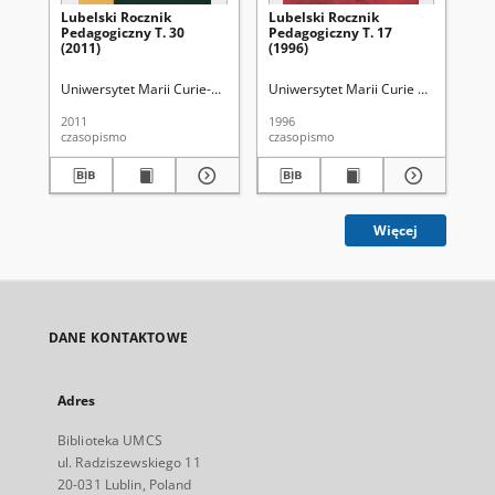
Lubelski Rocznik
Lubelski Rocznik
Lu
Pedagogiczny T. 30
Pedagogiczny T. 17
Pe
(2011)
(1996)
(20
Uniwersytet Marii Curie-Skłodowskiej (Lublin). Wydział Pedagogiki i Psy
Uniwersytet Marii Curie Skłodowskiej 
Uni
2011
1996
200
czasopismo
czasopismo
cza
Więcej
DANE KONTAKTOWE
Adres
Biblioteka UMCS
ul. Radziszewskiego 11
20-031 Lublin, Poland