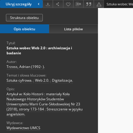
Ukryj szczegóły
Sztuka wobec Web
Struktura obiektu
Opis obiektu
Lista plików
Tytuł:
Sztuka wobec Web 2.0 : archiwizacja i
badanie
Autor:
Trzoss, Adrian (1992- ).
Temat i słowa kluczowe:
Sztuka cyfrowa.
;
Web 2.0.
;
Digitalizacja.
Opis:
Artykuł w: Koło Historii : materiały Koła
Naukowego Historyków Studentów
Uniwersytetu Marii Curie-Skłodowskiej Nr 23
(2018), strony 173-184
;
Streszczenie w języku
angielskim.
Wydawca:
Wydawnictwo UMCS