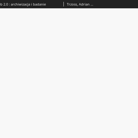
 2.0 : archiwizacja i badanie
Trzoss, Adrian (1992- ).