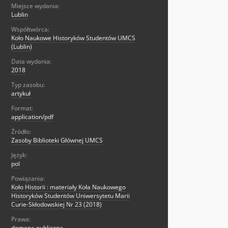
Miejsce wydania:
Lublin
Współtwórca:
Koło Naukowe Historyków Studentów UMCS
(Lublin)
Data wydania:
2018
Typ zasobu:
artykuł
Format:
application/pdf
Źródło:
Zasoby Biblioteki Głównej UMCS
Język:
pol
Powiązania:
Koło Historii : materiały Koła Naukowego
Historyków Studentów Uniwersytetu Marii
Curie-Skłodowskiej Nr 23 (2018)
Prawa:
domena publiczna