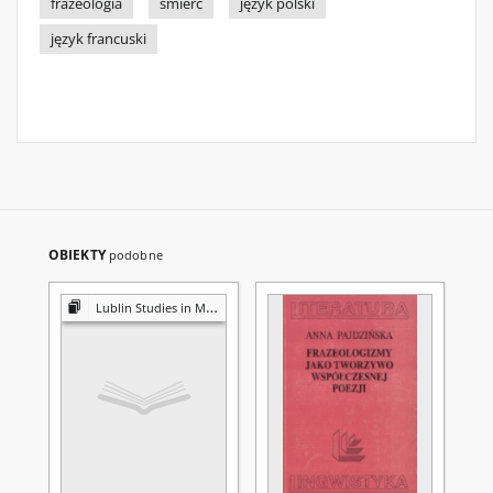
frazeologia
śmierć
język polski
język francuski
OBIEKTY
podobne
Lublin Studies in Modern Languages and Literature