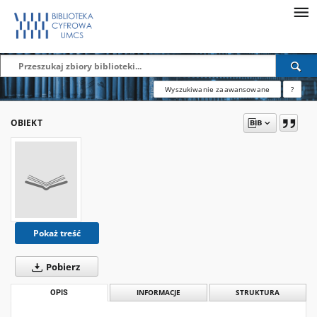
Wyszukiwanie zaawansowane
?
OBIEKT
Pokaż treść
Pobierz
OPIS
INFORMACJE
STRUKTURA