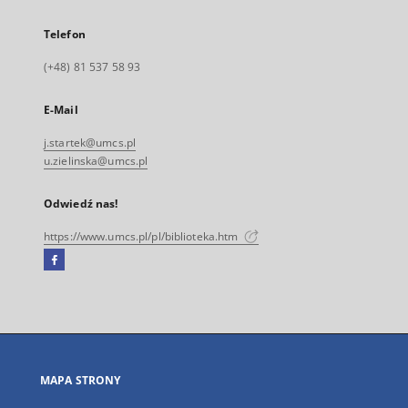
Telefon
(+48) 81 537 58 93
E-Mail
j.startek@umcs.pl
u.zielinska@umcs.pl
Odwiedź nas!
https://www.umcs.pl/pl/biblioteka.htm
Facebook
Link
zewnętrzny,
otworzy
się
w
nowej
MAPA STRONY
karcie