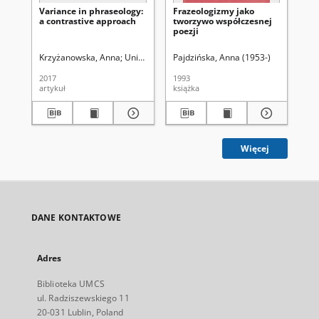
Variance in phraseology:
Frazeologizmy jako
Le
a contrastive approach
tworzywo współczesnej
loc
poezji
co
art
li
Krzyżanowska, Anna
Uniwersytet Marii Curie-Skłodowskiej (Lublin). In
Pajdzińska, Anna (1953-)
Fil
con
Mo
2017
1993
201
fr
artykuł
książka
art
ko
ar
Int
po
Mod
id
Więcej
co
edi
(c
DANE KONTAKTOWE
Adres
Biblioteka UMCS
ul. Radziszewskiego 11
20-031 Lublin, Poland