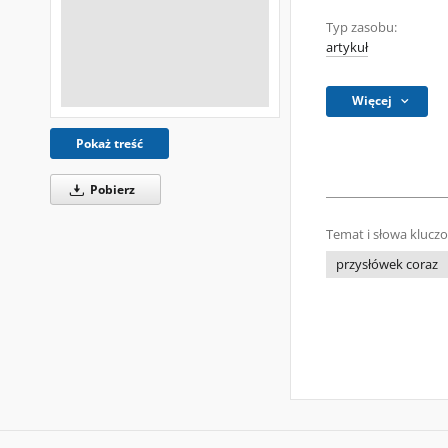
Typ zasobu:
artykuł
Więcej
Pokaż treść
Pobierz
Temat i słowa klucz
przysłówek coraz