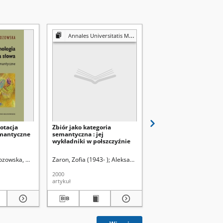
Annales Universitatis Mariae Curie-Skłodowska. Sectio FF, Philologiae
otacja
Zbiór jako kategoria
Językowe podstawy ob
emantyczne
semantyczna : jej
świata
wykładniki w połszczyźnie
ozowska, Małgorzata
Zaron, Zofia (1943- )
Aleksandrowicz-Ulrich, Alina (1931- ). R
Bartmiński, Jerzy (1939- 
2000
2009
artykuł
książka