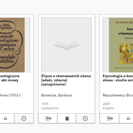
zeologiczne
Elipsa a równoważnik zdana
Etymologia a kon
e akt mowy
[właśc. zdania]
słowa : studia s
(oznajmienie)
 Anna (1953-)
Boniecka, Barbara
Mazurkiewicz-Brz
1975
2009
czasopismo
książka