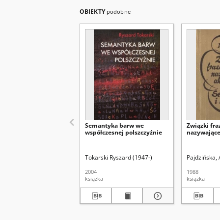
OBIEKTY
podobne
Semantyka barw we
Związki fra
współczesnej polszczyźnie
nazywając
Tokarski Ryszard (1947-)
Pajdzińska,
2004
1988
książka
książka