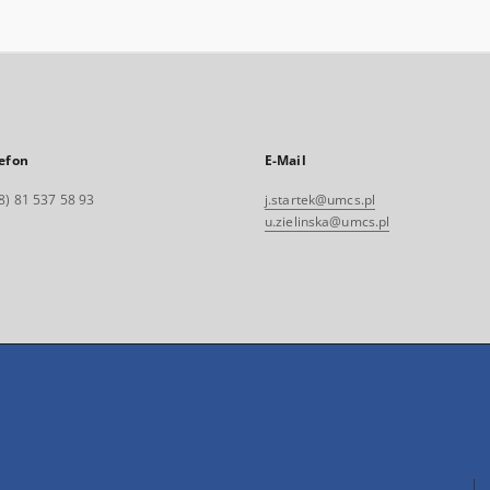
efon
E-Mail
8) 81 537 58 93
j.startek@umcs.pl
u.zielinska@umcs.pl