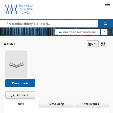
Wyszukiwanie zaawansowane
?
OBIEKT
Pokaż treść
Pobierz
OPIS
INFORMACJE
STRUKTURA