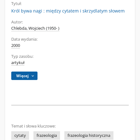
Tytuł:
Król bywa nagi : między cytatem i skrzydlatym słowem
Autor:
Chlebda, Wojciech (1950- )
Data wydania:
2000
Typ zasobu:
artykuł
Więcej
Temat i słowa kluczowe:
cytaty
frazeologia
frazeologia historyczna