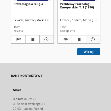
Frazeologia a religia
Problemy Frazeologii
Zw
Europejskiej T. 1 (1996)
na
Lewicki, Andrzej Maria (1934-). Red.
Lewicki, Andrzej Maria (1934-). Red.
Chlebda, Wojciech. Red.
Paj
1997
1996
198
książka
czasopismo
ksi
Więcej
DANE KONTAKTOWE
Adres
Biblioteka UMCS
ul. Radziszewskiego 11
20-031 Lublin, Poland