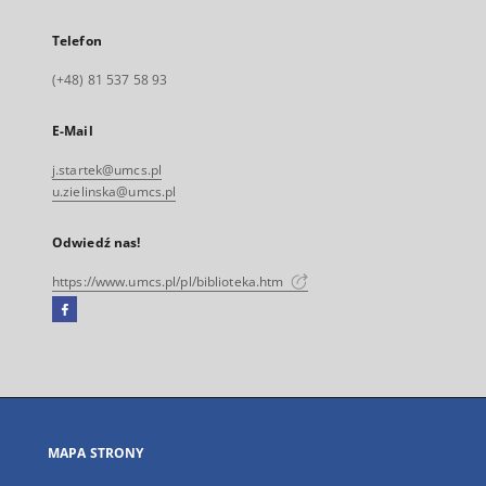
Telefon
(+48) 81 537 58 93
E-Mail
j.startek@umcs.pl
u.zielinska@umcs.pl
Odwiedź nas!
https://www.umcs.pl/pl/biblioteka.htm
Facebook
Link
zewnętrzny,
otworzy
się
w
nowej
MAPA STRONY
karcie