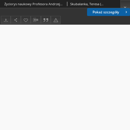
Życiorys naukowy Profesora Andrzeja Marii Lewickiego
Skubalanka, Teresa (1928-2016)
Pokaż szczegóły