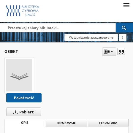
Wyszukiwanie zaawansowane
?
OBIEKT
Pokaż treść
Pobierz
OPIS
INFORMACJE
STRUKTURA