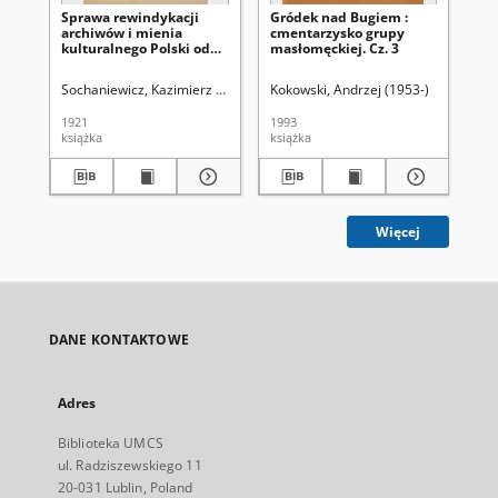
Sprawa rewindykacji
Gródek nad Bugiem :
Gr
archiwów i mienia
cmentarzysko grupy
cm
kulturalnego Polski od
masłomęckiej. Cz. 3
ma
Rosji
Sochaniewicz, Kazimierz (1892-1930)
Kokowski, Andrzej (1953-)
Kok
1921
1993
199
książka
książka
ksi
Więcej
DANE KONTAKTOWE
Adres
Biblioteka UMCS
ul. Radziszewskiego 11
20-031 Lublin, Poland