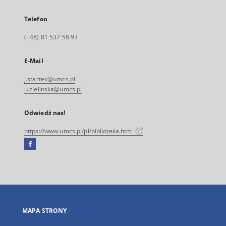
Telefon
(+48) 81 537 58 93
E-Mail
j.startek@umcs.pl
u.zielinska@umcs.pl
Odwiedź nas!
https://www.umcs.pl/pl/biblioteka.htm
Facebook
Link
zewnętrzny,
otworzy
się
w
nowej
MAPA STRONY
karcie