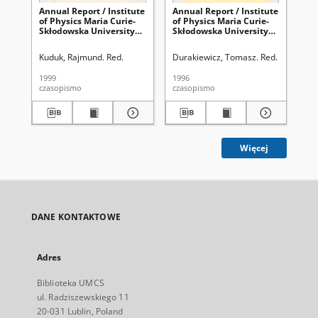
Annual Report / Institute
Annual Report / Institute
Ann
of Physics Maria Curie-
of Physics Maria Curie-
of 
Skłodowska University
Skłodowska University
Sk
1998
1996
19
Kuduk, Rajmund. Red.
Durakiewicz, Tomasz. Red.
Kud
1999
1996
200
czasopismo
czasopismo
cza
Więcej
DANE KONTAKTOWE
Adres
Biblioteka UMCS
ul. Radziszewskiego 11
20-031 Lublin, Poland