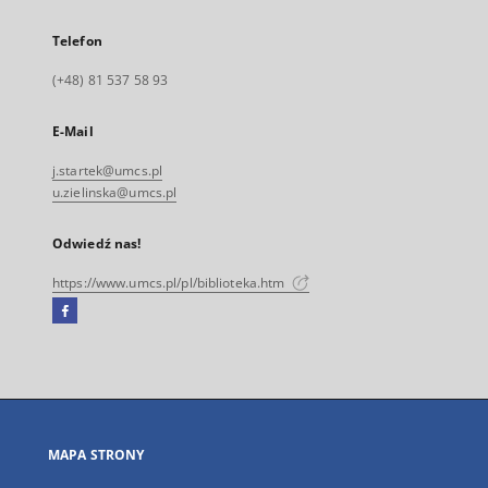
Telefon
(+48) 81 537 58 93
E-Mail
j.startek@umcs.pl
u.zielinska@umcs.pl
Odwiedź nas!
https://www.umcs.pl/pl/biblioteka.htm
Facebook
Link
zewnętrzny,
otworzy
się
w
nowej
MAPA STRONY
karcie