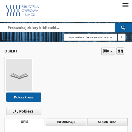
Wyszukiwanie zaawansowane
?
OBIEKT
Pokaż treść
Pobierz
OPIS
INFORMACJE
STRUKTURA