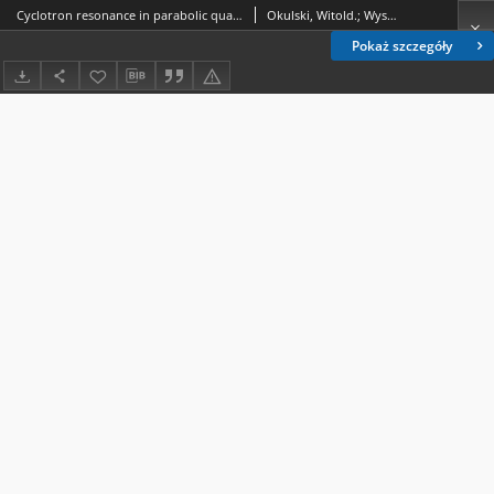
Cyclotron resonance in parabolic quantum wells in tilled magnetic field
Okulski, Witold.; Wysokiński, Karol Izydor (1951- ).; Załużny, Mirosław (1948- ).; Piłat, Maksymilian (1929-1993).
Pokaż szczegóły