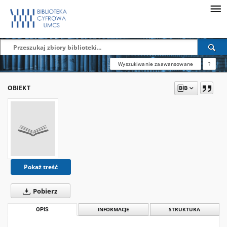
Wyszukiwanie zaawansowane
?
OBIEKT
Pokaż treść
Pobierz
OPIS
INFORMACJE
STRUKTURA