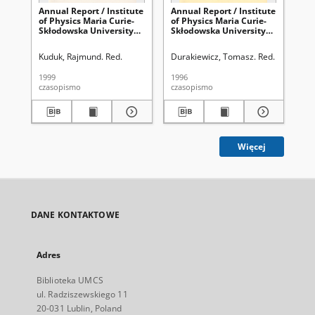
Annual Report / Institute
Annual Report / Institute
Ann
of Physics Maria Curie-
of Physics Maria Curie-
of 
Skłodowska University
Skłodowska University
Sk
1998
1996
19
Kuduk, Rajmund. Red.
Durakiewicz, Tomasz. Red.
Kud
1999
1996
200
czasopismo
czasopismo
cza
Więcej
DANE KONTAKTOWE
Adres
Biblioteka UMCS
ul. Radziszewskiego 11
20-031 Lublin, Poland