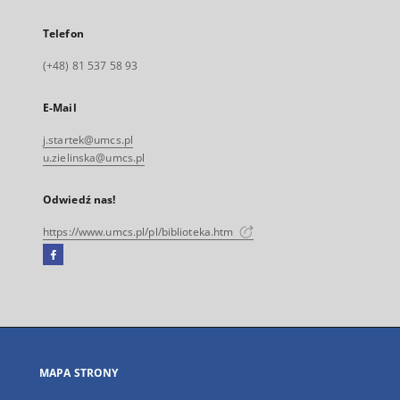
Telefon
(+48) 81 537 58 93
E-Mail
j.startek@umcs.pl
u.zielinska@umcs.pl
Odwiedź nas!
https://www.umcs.pl/pl/biblioteka.htm
Facebook
Link
zewnętrzny,
otworzy
się
w
nowej
MAPA STRONY
karcie