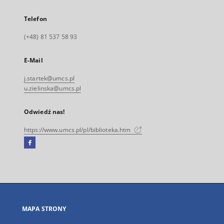
Telefon
(+48) 81 537 58 93
E-Mail
j.startek@umcs.pl
u.zielinska@umcs.pl
Odwiedź nas!
https://www.umcs.pl/pl/biblioteka.htm
Facebook
Link
zewnętrzny,
otworzy
się
w
nowej
MAPA STRONY
karcie