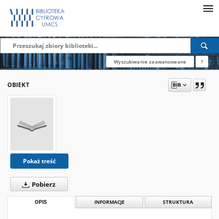
Wyszukiwanie zaawansowane
?
OBIEKT
Pokaż treść
Pobierz
OPIS
INFORMACJE
STRUKTURA