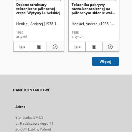
Drobne struktury
Tektonika pokrywy
Rz
tektoniczne północnej
mezo-kenozoicznej na
kr
części Wyżyny Lubelskiej
północnym skłonie wału
Fr
metakarpackiego
cz
Henkiel, Andrzej (1938-1999)
Uniwersytet Marii Curie-Skłodowskiej (Lu
Henkiel, Andrzej (1938-1999)
Uniwer
Har
1986
1988
196
artykuł
artykuł
art
Więcej
DANE KONTAKTOWE
Adres
Biblioteka UMCS
ul. Radziszewskiego 11
20-031 Lublin, Poland