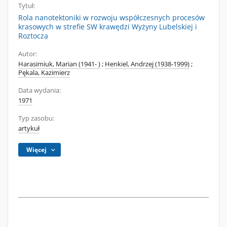
Tytuł:
Rola nanotektoniki w rozwoju współczesnych procesów
krasowych w strefie SW krawędzi Wyżyny Lubelskiej i
Roztocza
Autor:
Harasimiuk, Marian (1941- )
;
Henkiel, Andrzej (1938-1999)
;
Pękala, Kazimierz
Data wydania:
1971
Typ zasobu:
artykuł
Więcej