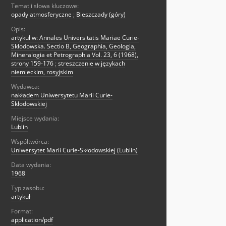
Temat i słowa kluczowe:
opady atmosferyczne
;
Bieszczady (góry)
Opis:
artykuł w: Annales Universitatis Mariae Curie-
Skłodowska. Sectio B, Geographia, Geologia,
Mineralogia et Petrographia Vol. 23, 6 (1968),
strony 159-176
;
streszczenie w językach
niemieckim, rosyjskim
Wydawca:
nakładem Uniwersytetu Marii Curie-
Skłodowskiej
Miejsce wydania:
Lublin
Współtwórca:
Uniwersytet Marii Curie-Skłodowskiej (Lublin)
Data wydania:
1968
Typ zasobu:
artykuł
Format:
application/pdf