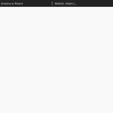
 śnieżna w Równi
Malicki, Adam (1907-1981)