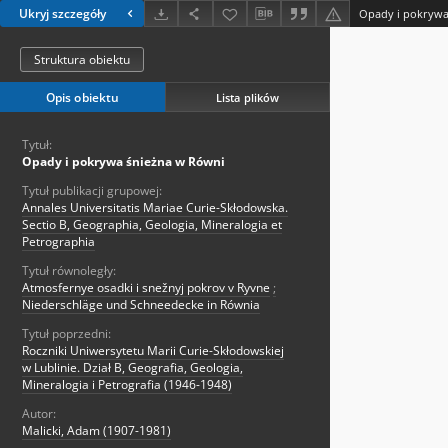
Ukryj szczegóły
Opady i pokrywa
Struktura obiektu
Opis obiektu
Lista plików
Tytuł:
Opady i pokrywa śnieżna w Równi
Tytuł publikacji grupowej:
Annales Universitatis Mariae Curie-Skłodowska.
Sectio B, Geographia, Geologia, Mineralogia et
Petrographia
Tytuł równoległy:
Atmosfernye osadki i snežnyj pokrov v Ryvne
;
Niederschläge und Schneedecke in Równia
Tytuł poprzedni:
Roczniki Uniwersytetu Marii Curie-Skłodowskiej
w Lublinie. Dział B, Geografia, Geologia,
Mineralogia i Petrografia (1946-1948)
Autor:
Malicki, Adam (1907-1981)