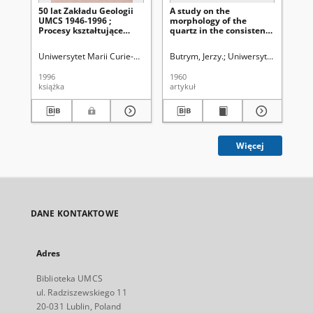
50 lat Zakładu Geologii
A study on the
Ba
UMCS 1946-1996 ;
morphology of the
i 
Procesy kształtujące
quartz in the consistence
kl
strefę przełomowej
of loess
za
doliny Wisły i krawędź
ut
Uniwersytet Marii Curie-Skłodowskiej (Lublin). Zakład Geologii
Butrym, Jerzy.
Uniwersytet Marii Cur
Harasim
But
Roztocza w schyłkowej
pr
fazie trzeciorzędu i w
1996
1960
196
czwartorzędzie :
książka
artykuł
art
terenowa konferencja
naukowa, Lublin, 31
maja - 1 czerwca 1996
roku
Więcej
DANE KONTAKTOWE
Adres
Biblioteka UMCS
ul. Radziszewskiego 11
20-031 Lublin, Poland