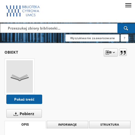
Wyszukiwanie zaawansowane
?
OBIEKT
Pokaż treść
Pobierz
OPIS
INFORMACJE
STRUKTURA