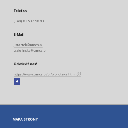
Telefon
(+48) 81 537 58 93
E-Mail
j.startek@umcs.pl
u.zielinska@umcs.pl
Odwiedź nas!
https://www.umcs.pl/pl/biblioteka.htm
Facebook
Link
zewnętrzny,
otworzy
się
w
nowej
MAPA STRONY
karcie