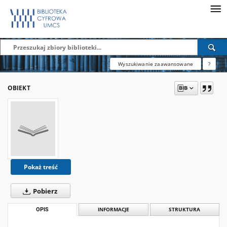
Wyszukiwanie zaawansowane
?
OBIEKT
Pokaż treść
Pobierz
OPIS
INFORMACJE
STRUKTURA