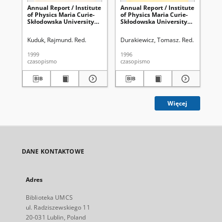
Annual Report / Institute
Annual Report / Institute
Ann
of Physics Maria Curie-
of Physics Maria Curie-
of 
Skłodowska University
Skłodowska University
Sk
1998
1996
19
Kuduk, Rajmund. Red.
Durakiewicz, Tomasz. Red.
Kud
1999
1996
200
czasopismo
czasopismo
cza
Więcej
DANE KONTAKTOWE
Adres
Biblioteka UMCS
ul. Radziszewskiego 11
20-031 Lublin, Poland