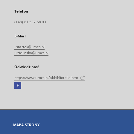
Telefon
(+48) 81 537 58 93
E-Mail
j.startek@umcs.pl
u.zielinska@umcs.pl
Odwiedź nas!
https://www.umcs.pl/pl/biblioteka.htm
Facebook
Link
zewnętrzny,
otworzy
się
w
nowej
MAPA STRONY
karcie