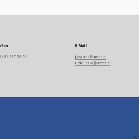
efon
E-Mail
8) 81 537 58 93
j.startek@umcs.pl
u.zielinska@umcs.pl