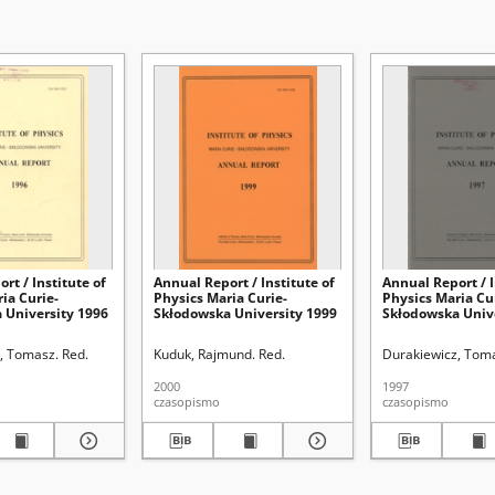
rt / Institute of
Annual Report / Institute of
Annual Report / I
ia Curie-
Physics Maria Curie-
Physics Maria Cu
 University 1996
Skłodowska University 1999
Skłodowska Univ
, Tomasz. Red.
Kuduk, Rajmund. Red.
Durakiewicz, Toma
2000
1997
czasopismo
czasopismo