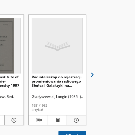
nstitute of
Radioteleskop do rejestracji
Badanie rozkładu wart
rie-
promieniowania radiowego
chwilowych amplitud i
ersity 1997
Słońca i Galaktyki na
funkcji spektralnej gęs
częstości 105 MHz
szumów termoemisji
jonowej
sz. Red.
Gładyszewski, Longin (1935- ).
Subotowicz, Mieczysław (1924
Gładyszewski, Longin (19
1981/1982
1979/1980
artykuł
artykuł