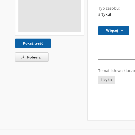
Typ zasobu:
artykuł
Więcej
Pokaż treść
Pobierz
Temat i słowa klucz
fizyka