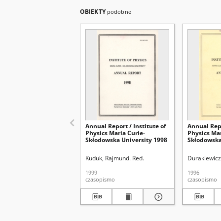
OBIEKTY
podobne
Annual Report / Institute of
Annual Repo
Physics Maria Curie-
Physics Mar
Skłodowska University 1998
Skłodowska
Kuduk, Rajmund. Red.
Durakiewicz
1999
1996
czasopismo
czasopismo