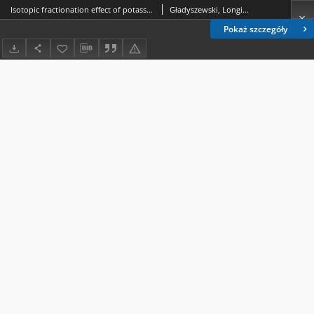
Isotopic fractionation effect of potassium impurities in surface ionization
Gładyszewski, Longin (1935- ).
Pokaż szczegóły